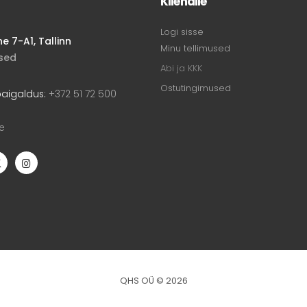
Kliendile
Logi sisse
 7-A1, Tallinn
Minu tellimused
ised
Abi ja KKK
Ostutingimused
paigaldus:
+372 51 72 500
ee
QHS OÜ © 2026