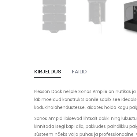
KIRJELDUS
FAILID
Flexson Dock neljale Sonos Ampile on nutikas j
läbimõeldud konstruktsioonile sobib see ideaal
kodukinolahendustesse, aidates hoida kogu paig
Sonos Ampid libisevad lihtsalt dokki ning lukust
kinnitada isegi kapi alla, pakkudes paindlikku 
süsteem näeks välja puhas ja professionaalne. 