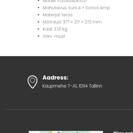
Mudel: FLXSAX4DK1021
Mahutavus: kuni 4 × Sonos Amp
Materjal: teras
Mõõdud: 377 × 217 × 272 mm
Kaal: 3.01 kg
Värv: must
Aadress:
Kaupmehe 7-A1, 10114 Tallinn