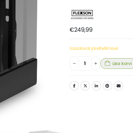
€
249,99
Saadaval järeltellimisel
Lisa korvi