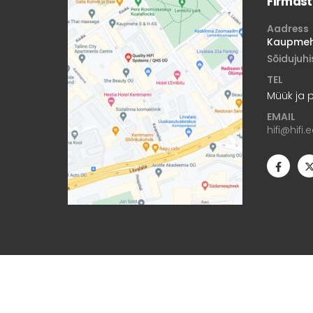
Firmast
Aadress
Kaupmehe
Sõidujuh
TEL
Müük ja 
EMAIL
hifi@hifi.