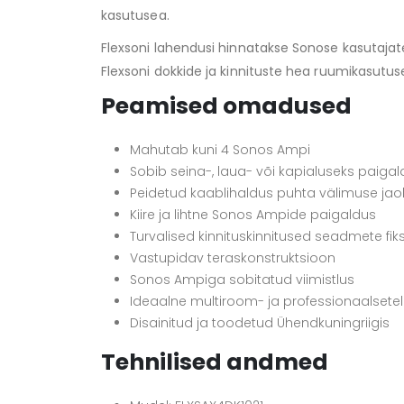
kasutusea.
Flexsoni lahendusi hinnatakse Sonose kasutajate 
Flexsoni dokkide ja kinnituste hea ruumikasu
Peamised omadused
Mahutab kuni 4 Sonos Ampi
Sobib seina-, laua- või kapialuseks paiga
Peidetud kaablihaldus puhta välimuse jao
Kiire ja lihtne Sonos Ampide paigaldus
Turvalised kinnituskinnitused seadmete fik
Vastupidav teraskonstruktsioon
Sonos Ampiga sobitatud viimistlus
Ideaalne multiroom- ja professionaalsete
Disainitud ja toodetud Ühendkuningriigis
Tehnilised andmed