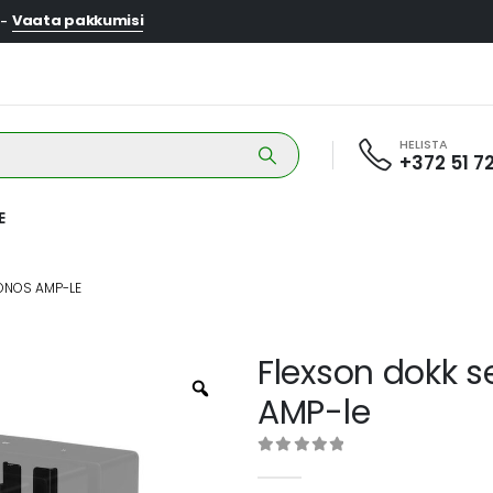
Vaata pakkumisi
 -
HELISTA
+372 51 7
E
SONOS AMP-LE
Flexson dokk s
AMP-le
0
out of 5