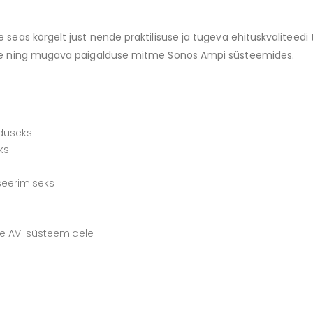
seas kõrgelt just nende praktilisuse ja tugeva ehituskvaliteedi 
tuse ning mugava paigalduse mitme Sonos Ampi süsteemides.
lduseks
ks
seerimiseks
le AV-süsteemidele