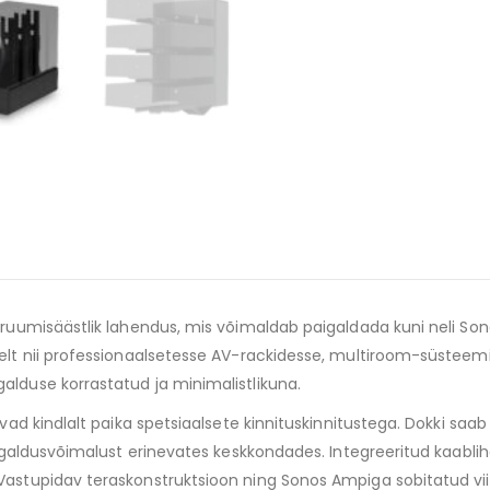
a ruumisäästlik lahendus, mis võimaldab paigaldada kuni neli S
selt nii professionaalsetesse AV-rackidesse, multiroom-süstee
alduse korrastatud ja minimalistlikuna.
uvad kindlalt paika spetsiaalsete kinnituskinnitustega. Dokki saa
paigaldusvõimalust erinevates keskkondades. Integreeritud kaabl
Vastupidav teraskonstruktsioon ning Sonos Ampiga sobitatud vii