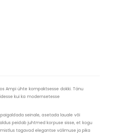
onos Ampi ühte kompaktsesse dokki. Tänu
midesse kui ka modernsetesse
b paigaldada seinale, asetada lauale või
ihaldus peidab juhtmed korpuse sisse, et kogu
mistlus tagavad elegantse välimuse ja pika