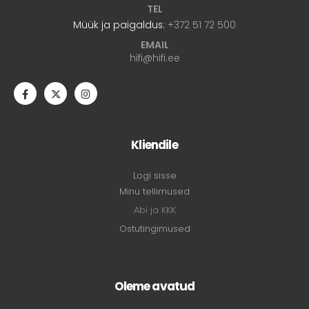
TEL
Müük ja paigaldus:
+372 51 72 500
EMAIL
hifi@hifi.ee
Kliendile
Logi sisse
Minu tellimused
Abi ja KKK
Ostutingimused
Oleme avatud