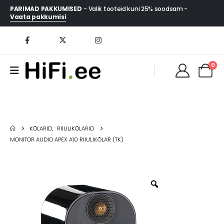
PARIMAD PAKKUMISED
- Valik tooteid kuni 25% soodsam -
Vaata pakkumisi
0
KÕLARID
,
RIIULIKÕLARID
MONITOR AUDIO APEX A10 RIIULIKÕLAR (TK)