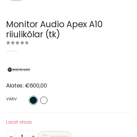
Monitor Audio Apex A10
riiulikõlar (tk)
0
out of 5
Alates:
€
600,00
VÄRV
Laost otsas
Lisa korvi